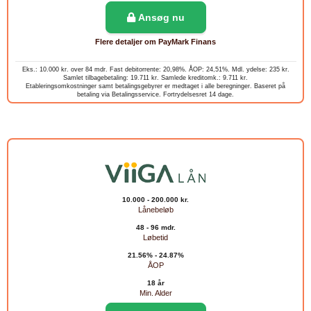
Ansøg nu
Flere detaljer om PayMark Finans
Eks.: 10.000 kr. over 84 mdr. Fast debitorrente: 20,98%. ÅOP: 24,51%. Mdl. ydelse: 235 kr.
Samlet tilbagebetaling: 19.711 kr. Samlede kreditomk.: 9.711 kr.
Etableringsomkostninger samt betalingsgebyrer er medtaget i alle beregninger. Baseret på
betaling via Betalingsservice. Fortrydelsesret 14 dage.
10.000 - 200.000 kr.
Lånebeløb
48 - 96 mdr.
Løbetid
21.56% - 24.87%
ÅOP
18 år
Min. Alder