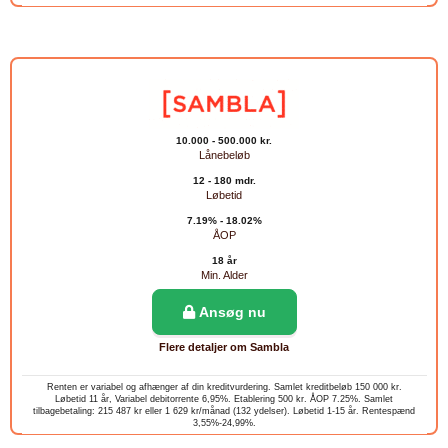
10.000 - 500.000 kr.
Lånebeløb
12 - 180 mdr.
Løbetid
7.19% - 18.02%
ÅOP
18 år
Min. Alder
Ansøg nu
Flere detaljer om Sambla
Renten er variabel og afhænger af din kreditvurdering. Samlet kreditbeløb 150 000 kr.
Løbetid 11 år, Variabel debitorrente 6,95%. Etablering 500 kr. ÅOP 7.25%. Samlet
tilbagebetaling: 215 487 kr eller 1 629 kr/månad (132 ydelser). Løbetid 1-15 år. Rentespænd
3,55%-24,99%.