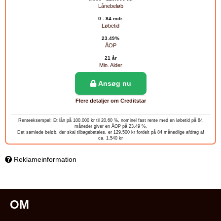
Lånebeløb
0 - 84 mdr.
Løbetid
23.49%
ÅOP
21 år
Min. Alder
Ansøg nu
Flere detaljer om Creditstar
Renteeksempel: Et lån på 100.000 kr til 20,60 %, nominel fast rente med en løbetid på 84
måneder giver en ÅOP på 23,49 %.
Det samlede beløb, der skal tilbagebetales, er 129.500 kr fordelt på 84 månedlige afdrag af
ca. 1.540 kr
Reklameinformation
OM