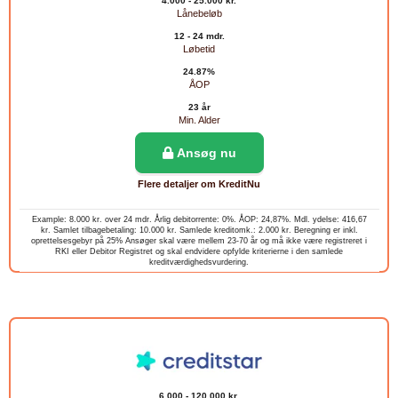
4.000 - 25.000 kr.
Lånebeløb
12 - 24 mdr.
Løbetid
24.87%
ÅOP
23 år
Min. Alder
Ansøg nu
Flere detaljer om KreditNu
Example: 8.000 kr. over 24 mdr. Årlig debitorrente: 0%. ÅOP: 24,87%. Mdl. ydelse: 416,67
kr. Samlet tilbagebetaling: 10.000 kr. Samlede kreditomk.: 2.000 kr. Beregning er inkl.
oprettelsesgebyr på 25% Ansøger skal være mellem 23-70 år og må ikke være registreret i
RKI eller Debitor Registret og skal endvidere opfylde kriterierne i den samlede
kreditværdighedsvurdering.
6.000 - 120.000 kr.