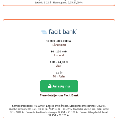
Løbetid 1-12 år. Rentespænd 2,05-24,99 %.
10.000 - 300.000 kr.
Lånebeløb
36 - 120 mdr.
Løbetid
9,39 - 24,98 %
ÅOP
21 år
Min. Alder
Ansøg nu
Flere detaljer om Facit Bank
Samlet kreditbeløb: 40.000 kr. Løbetid 60 måneder. Etableringsomkostninger 1600 kr.
Variabel debitorrente 8.21- 16,08 %. ÅOP 11,64 - 19,72 %. Månedlig ydelse inkl. adm. gebyr
871 - 1019 kr. Samlede kreditomkostninger 12.254 – 21.120 kr. Samlet tilbagebetalt beløb
52.254 – 61.120 kr.