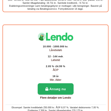
Eks.: 10.000 kr. over 84 mdr. Fast debitorrente: 20,98%. ÅOP: 24,51%. Mdl. ydelse: 235 kr.
Samlet tilbagebetaling: 19.711 kr. Samlede kreditomk.: 9.711 kr.
Etableringsomkostninger samt betalingsgebyrer er medtaget i alle beregninger. Baseret på
betaling via Betalingsservice. Fortrydelsesret 14 dage.
10.000 - 1000.000 kr.
Lånebeløb
12 - 144 mdr.
Løbetid
2.05 % -24.99 %
ÅOP
18 år
Min. Alder
Ansøg nu
Flere detaljer om Lendo
Eksempel: Samlet kreditbeløb 250.000 kr. ÅOP 8,07 %. Variabel debitorrente 7,00 %.
Etablering 2.500 kr. Samlet tilbagebetaling 270.175 kr.