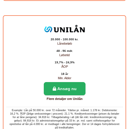
20.000 - 100.000 kr.
Lånebeløb
48 - 96 mdr.
Løbetid
19,7% - 24,9%
ÅOP
18 år
Min. Alder
Ansøg nu
Flere detaljer om Unilån
Example: Lån på 50.000 kr. over 72 måneder. Ydelse pr. måned: 1.178 kr. Debitorrente:
16,2 %. ÅOP (årlige omkostninger i procent): 21.1 %. Kreditomkostninger (prisen du betaler
for at låne pengene): 34.816 kr. Tilbagebetaling i alt (dit lån inkl. kreditomkostninger og
gebyr): 84.816 kr. Et administrationsgebyr på 33 kr. pr. md. samt stiftelsesgebyr for
oprettelse af lån på 4.000 kr. er medtaget i alle beregninger. Der er 14 dages fortrydelsesret
på kreditaftalen.