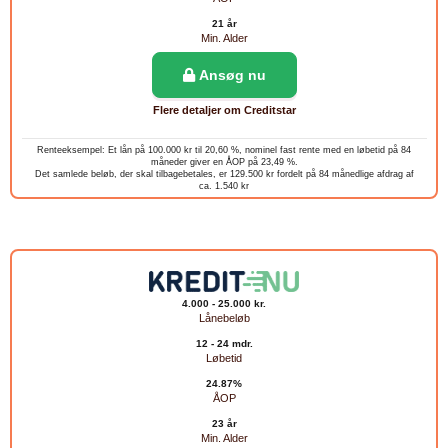
21 år
Min. Alder
Ansøg nu
Flere detaljer om Creditstar
Renteeksempel: Et lån på 100.000 kr til 20,60 %, nominel fast rente med en løbetid på 84
måneder giver en ÅOP på 23,49 %.
Det samlede beløb, der skal tilbagebetales, er 129.500 kr fordelt på 84 månedlige afdrag af
ca. 1.540 kr
4.000 - 25.000 kr.
Lånebeløb
12 - 24 mdr.
Løbetid
24.87%
ÅOP
23 år
Min. Alder